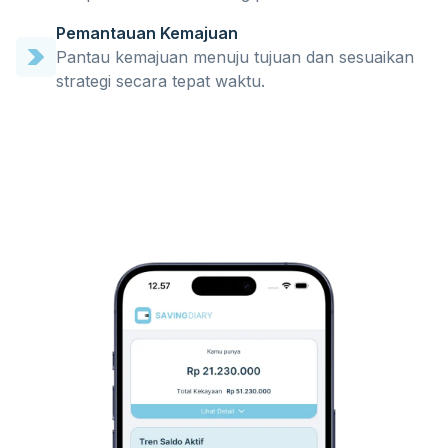
Pemantauan Kemajuan
Pantau kemajuan menuju tujuan dan sesuaikan
strategi secara tepat waktu.