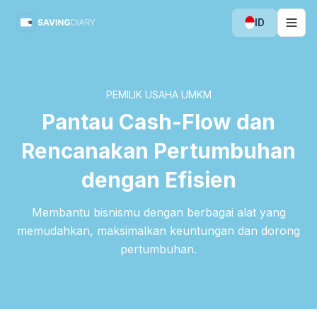
ID
Togg
PEMILIK USAHA UMKM
Pantau Cash-Flow dan
Rencanakan Pertumbuhan
dengan Efisien
Membantu bisnismu dengan berbagai alat yang
memudahkan, maksimalkan keuntungan dan dorong
pertumbuhan.